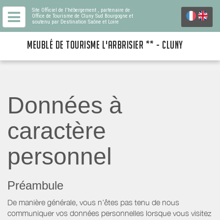
Site Officiel de l'hébergement
, partenaire de
Office de Tourisme de Cluny Sud Bourgogne
et
soutenu par Destination Saône et Loire
MEUBLÉ DE TOURISME L'ARBRISIER ** - CLUNY
Données à
caractère
personnel
Préambule
De manière générale, vous n’êtes pas tenu de nous
communiquer vos données personnelles lorsque vous visitez