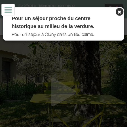
Site Officiel de l'hébergement
, partenaire de
Office de Tourisme de Cluny Sud Bourgogne
et
soutenu par Destination Saône et Loire
Pour un séjour proche du centre
MEUBLÉ DE TOURISME L'ARBRISIER ** - CLUNY
historique au milieu de la verdure.
Pour un séjour à Cluny dans un lieu calme.