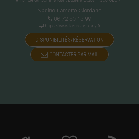
Nadine Lamotte Giordano
06 72 80 13 99
https://www.larbrisier-cluny.fr
DISPONIBILITÉS/RÉSERVATION
CONTACTER PAR MAIL