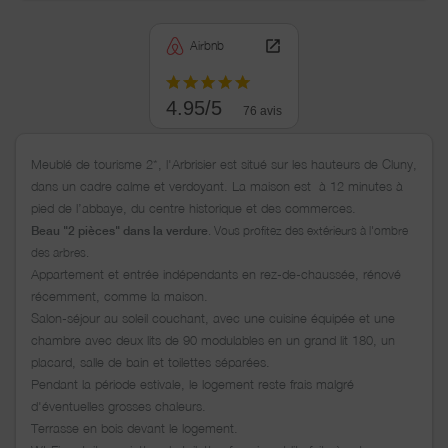
Airbnb
4.95/5
76 avis
Meublé de tourisme 2*, l'Arbrisier est s
itué sur les hauteurs de Cluny,
dans un cadre calme et verdoyant. La maison est à 12 minutes à
pied de l’abbaye, du centre historique et des commerces.
. Vous profitez des extérieurs à l'ombre
Beau "2 pièces" dans la verdure
des arbres.
Appartement et entrée indépendants en rez-de-chaussée, rénové
récemment, comme la maison.
Salon-séjour au soleil couchant, avec une cuisine équipée et une
chambre avec deux lits de 90 modulables en un grand lit 180, un
placard, salle de bain et toilettes séparées.
Pendant la période estivale, le logement reste frais malgré
d'éventuelles grosses chaleurs.
Terrasse en bois devant le logement.